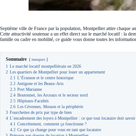
Septième ville de France par la population, Montpellier attire chaque 
Cette attractivité soutenue a un effet direct sur le marché locatif : la d
famille ou cadre en mobilité, ce guide vous donne toutes les information
Sommaire
masquer
1
Le marché locatif montpelliérain en 2026
2
Les quartiers de Montpellier pour louer un appartement
2.1
L’Écusson et le centre historique
2.2
Antigone et les Beaux-Arts
2.3
Port Marianne
2.4
Boutonnet, les Arceaux et le secteur nord
2.5
Hôpitaux-Facultés
2.6
Les Cévennes, Mosson et la périphérie
3
Fourchettes de prix par type de bien
4
L’encadrement des loyers à Montpellier : ce que tout locataire doit savoir
4.1
Concrètement, comment ça fonctionne ?
4.2
Ce que ça change pour vous en tant que locataire
5
Préparer son dossier de location à Montpellier