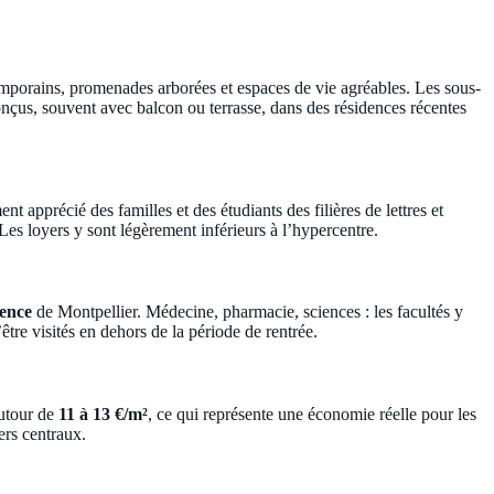
mporains, promenades arborées et espaces de vie agréables. Les sous-
onçus, souvent avec balcon ou terrasse, dans des résidences récentes
t apprécié des familles et des étudiants des filières de lettres et
Les loyers y sont légèrement inférieurs à l’hypercentre.
lence
de Montpellier. Médecine, pharmacie, sciences : les facultés y
re visités en dehors de la période de rentrée.
autour de
11 à 13 €/m²
, ce qui représente une économie réelle pour les
ers centraux.