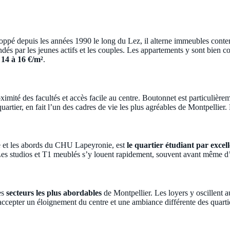
oppé depuis les années 1990 le long du Lez, il alterne immeubles conte
és par les jeunes actifs et les couples. Les appartements y sont bien c
e
14 à 16 €/m²
.
mité des facultés et accès facile au centre. Boutonnet est particulièremen
tier, en fait l’un des cadres de vie les plus agréables de Montpellier. 
e et les abords du CHU Lapeyronie, est
le quartier étudiant par excel
es studios et T1 meublés s’y louent rapidement, souvent avant même d’êt
es
secteurs les plus abordables
de Montpellier. Les loyers y oscillent 
 accepter un éloignement du centre et une ambiance différente des quarti